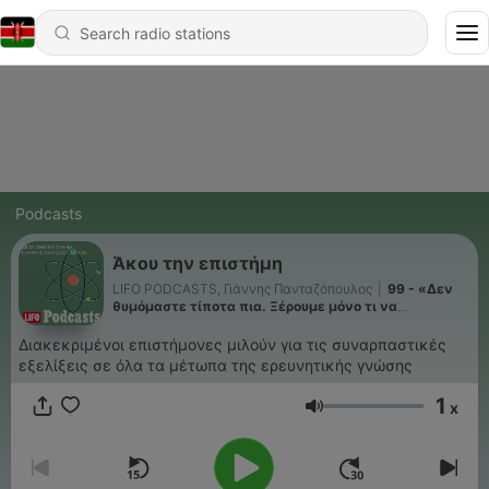
Podcasts
Άκου την επιστήμη
LIFO PODCASTS, Γιάννης Πανταζόπουλος
|
99 - «Δεν
θυμόμαστε τίποτα πια. Ξέρουμε μόνο τι να
ρωτήσουμε το ΑΙ»
Διακεκριμένοι επιστήμονες μιλούν για τις συναρπαστικές
εξελίξεις σε όλα τα μέτωπα της ερευνητικής γνώσης
1
x
Volume