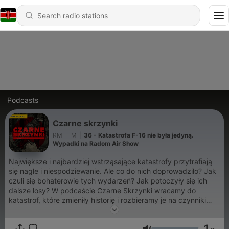
Podcasts
Czarne skrzynki
RMF FM
|
36 - Katastrofa F-16 nie była jedyną.
Wypadki na Radom Air Show
Największe i najbardziej wstrząsające katastrofy przytrafiają
się nagle i niespodziewanie. Ale co do nich doprowadziło? Jak
czuli się bohaterowie tych wydarzeń? Jak potoczyły się ich
dalsze losy? W podcaście Czarne Skrzynki wracamy do
katastrof, które zmieniły historię i rozbieramy je na czynniki
pierwsze. Podcast powstał na podstawie cyklu "Kod:
Katastrof" wyprodukowanego przez Bauer Media.
1