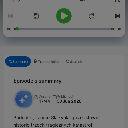
x
Volume
00:00
00:00
Summary
Transcription
Search
Episode's summary
Duration
Published
17:44
30 Jun 2026
Podcast „Czarne Skrzynki” przedstawia
historię trzech tragicznych katastrof