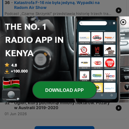
-
36
Katastrofa F-16 nie była jedyną. Wypadki na
Radom Air Show
Podcast „Czarne Skrzynki” przedstawia historię trzech tragicznych katastrof lotniczych, które miały miejsce podczas pokazów lotniczych Radom Airshow. Narracja prowadzi słuchacza przez wydarzenia z lat 2007, 2009 oraz 2025, analizując okoliczności wypadków, w których zginęli piloci oraz skutki tych tragedii dla bezpieczeństwa lotnictwa. Autor przybliża szczegóły zderzenia samolotów grupy Żelazny, upadku białoruskiego Su-27 oraz najnowszego wypadku myśliwca F-16 podczas treningu. Odcinek porusza kwestie błędów ludzkich, usterek technicznych oraz debaty publicznej dotyczącej ryzyka związanłego z organizacją tak widowiskowych, ale niebezpiecznych wydarzeń.
30 Jun 2026
-
35
Dzień, w którym zatrzymało się londyńskie metro.
Kulisy ataków 7/7
Odcinek podcastu Czarne Skrzynki przedstawia przebieg tragicznych wydarzeń z 7 lipca 2005 roku, kiedy to skoordynowane ataki terrorystyczne uderzyły w londyńskie metro i autobus. Narracja śledzi losy zamachowców, którzy zdetonowali ładunki w wagonach linii Circle, Piccadilly oraz Northern, a także w autobusie linii 30, powodując śmierć 52 osób i setki rannych. Dokumentacja obejmuje zarówno momenty kulminacyjne eksplozji, jak i późniejsze śledztwo, które ujawniło tożsamość sprawców oraz ich motywacje polityczne związane z obecnością wojsk brytyjskich w Iraku i Afganistanie. Historia ukazuje również osobiste dramaty ocalałych, takich jak Jackie Putnam i Louise Barry, oraz trwałą zmianę w brytyjskiej strategii bezpieczeństwa i poczuciu stabilności stolicy Wielkiej Brytanii.
22 Jun 2026
-
34
Koszmar pod sceną. Tragedia na koncercie
Travisa Scotta
16 Jun 2026
-
33
Tragiczny wypadek nie przerwał wyścigu. Le
Mans 1955
DOWNLOAD APP
08 Jun 2026
-
32
Ogień, który pochłonął miliony hektarów. Pożary
w Australii 2019-2020
01 Jun 2026