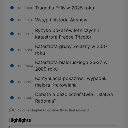
Tragedia F-16 w 2025 roku
00:00:00
Wstęp i historia Airshow
00:01:10
Ryzyko pokazów lotniczych i
00:02:17
katastrofa Frecce Tricolori
Katastrofa grupy Żelazny w 2007
00:02:50
roku
Katastrofa białoruskiego Su-27 w
00:08:04
2009 roku
Kontynuacja pokazów i wypadek
00:12:52
majora Krakowiana
Debata o bezpieczeństwie i „klątwa
00:16:43
Radomia”
Click on a chapter to go directly to that moment
Highlights