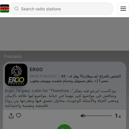
Podcasts
ERGO
42 - الشعور بالفراغ: ليه بيطاردنا؟ وهل له
|
ERGO PODCAST
معنى؟ | د. ماهر صموئيل وحسام حشمت ويوسف يعقوب
Ergo../ˈəːɡəʊ/..Latin for “Therefore…”پودكاست ايرجو فيه بنفكر
ونتناقش في مواضيع كتير بتهمنا في حياتنا..مواضيع ليها علاقة بالإيمان
ومعنى الحياة والأسئلة الوجودية..بنحاول نتعمق فيها ونطرحها من زوايا
فلسفية ونفسية واجتماعية
1
x
Volume