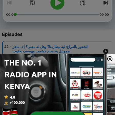
00:00
00:00
Episodes
-
الشعور بالفراغ: ليه بيطاردنا؟ وهل له معنى؟ | د. ماهر
42
صموئيل وحسام حشمت ويوسف يعقوب
06 Aug 2026
-
ليه كرة القدم مهمة للناس أوي كده؟ | رامز يوسف وأندرو
41
أشرف
30 Jul 2026
-
الجانب الإنساني من الطب | د. كريم زكي ووسيم صبري
40
ويوسف يعقوب
23 Jul 2026
-
مين هو الإنسان الحكيم؟ | حسام حشمت ووسيم صبري
39
16 Jul 2026