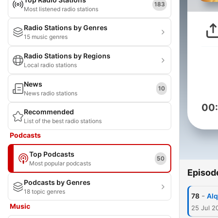
183
Most listened radio stations
Radio Stations by Genres
15 music genres
Radio Stations by Regions
Local radio stations
News
10
News radio stations
00
Recommended
List of the best radio stations
Podcasts
Top Podcasts
50
Most popular podcasts
Episod
Podcasts by Genres
18 topic genres
-
78
Alq
Music
25 Jul 2