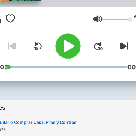
ahorrar, invertir y alcanzar 
libertad financiera con
ejemplos simples y consej
Volume
reales
#finanzas #dinero #ahorro
#invertir #bolsa #economi
:00
00
#presupuesto #deudas
#ingresos #gastos #ahorra
#inversion #negocios #em
#salario #banco #tarjeta
es
#cripto #etf #acciones
uilar o Comprar Casa, Pros y Contras
Conviértete en un support
026