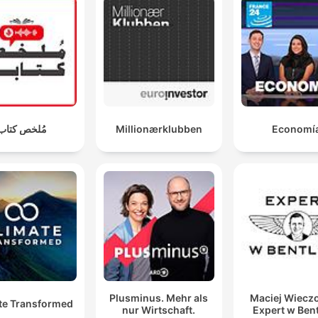
مُلخص كتاب
Millionærklubben
Economí
Plusminus. Mehr als
Maciej Wieczo
te Transformed
nur Wirtschaft.
Expert w Ben