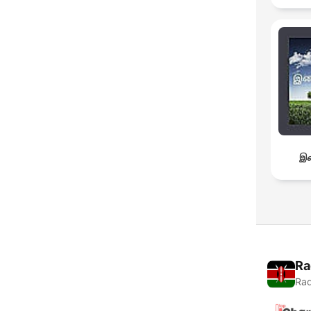
இச
Ra
Rad