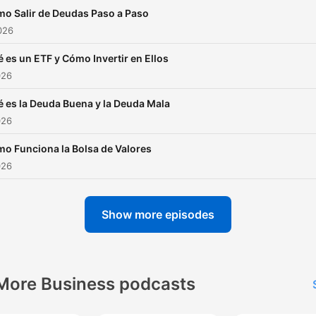
de este podcast:
mo Salir de Deudas Paso a Paso
https://www.spreaker.com
026
hoy--6771602/support
.
́ es un ETF y Cómo Invertir en Ellos
026
́ es la Deuda Buena y la Deuda Mala
026
mo Funciona la Bolsa de Valores
026
Show more episodes
More Business podcasts