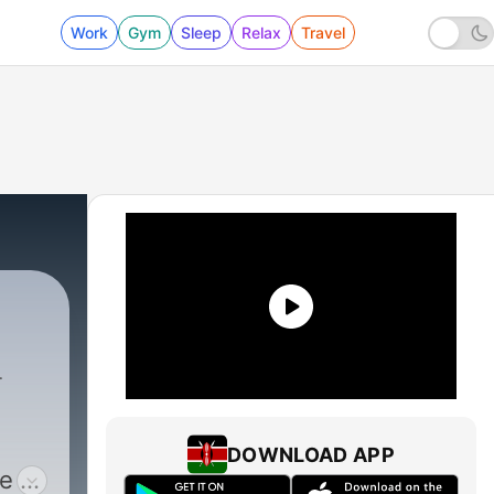
Work
Gym
Sleep
Relax
Travel
DOWNLOAD APP
e a