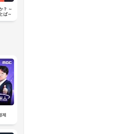
か？ ～
とば～
경제