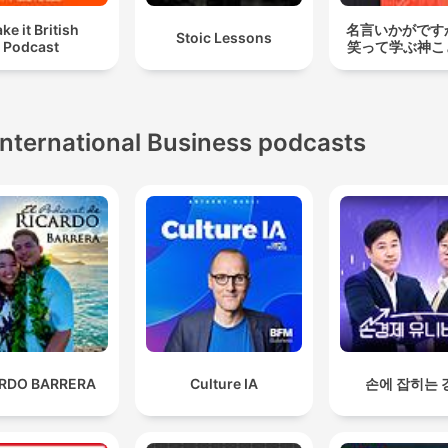
ke it British
名言いかがです
Stoic Lessons
Podcast
笑って学ぶ神こ
International Business podcasts
ARDO BARRERA
Culture IA
손에 잡히는 