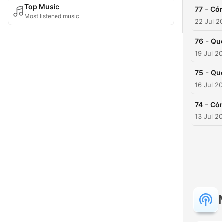
Top Music
-
77
Có
Most listened music
22 Jul 2
-
76
Que
19 Jul 2
-
75
Que
16 Jul 2
-
74
Có
13 Jul 2