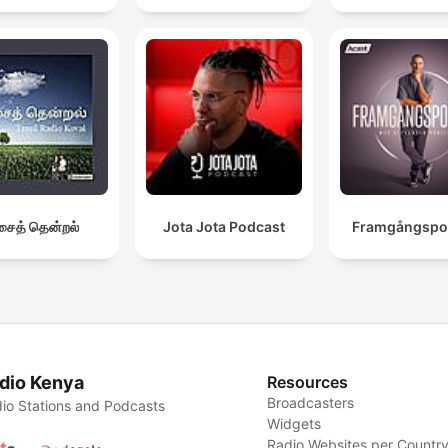
ைத் தென்றல்
Jota Jota Podcast
Framgångspo
dio Kenya
Resources
Broadcasters
io Stations and Podcasts
Widgets
Radio Websites per Countr