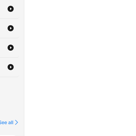
/podcast/finanzas-
See all