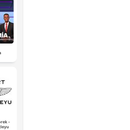
a
rek -
tleyu