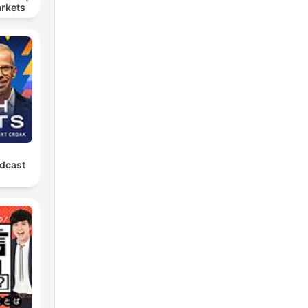
arkets
odcast