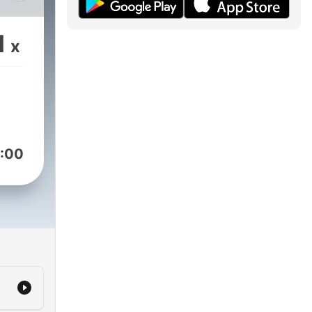
la
1
x
os
a
:00
r
pleo
er