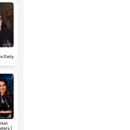
e Daily
rket
aders |