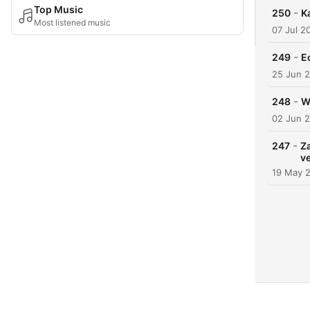
Top Music
-
250
K
Most listened music
07 Jul 2
-
249
E
25 Jun 
-
248
W
02 Jun 
-
247
Za
v
19 May 