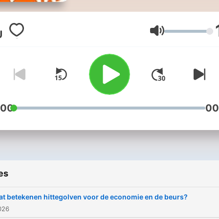
Volume
:00
00
es
t betekenen hittegolven voor de economie en de beurs?
026