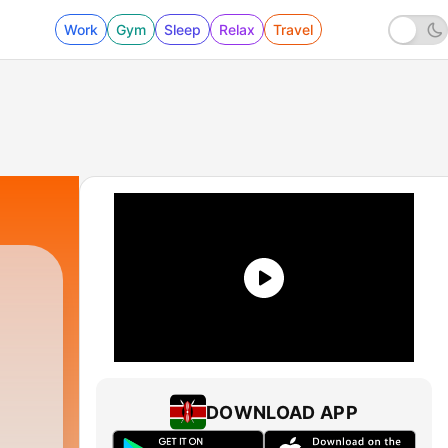
Work
Gym
Sleep
Relax
Travel
DOWNLOAD APP