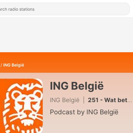
ING België
ING België
ING België
|
251 - Wat betekenen hittegolven voor de economie en de beurs?
Podcast by ING België