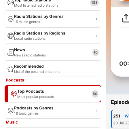
183
Most listened radio stations
Radio Stations by Genres
15 music genres
Radio Stations by Regions
Local radio stations
News
10
News radio stations
00
Recommended
List of the best radio stations
Podcasts
Top Podcasts
50
Most popular podcasts
Episod
Podcasts by Genres
18 topic genres
-
251
Wa
Music
20 Jul 2