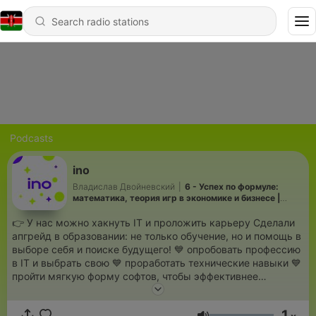
Podcasts
ino
Владислав Двойневский
|
6 - Успех по формуле:
математика, теория игр в экономике и бизнесе |
Юрий Ланбин
👉 У нас можно хакнуть IT и проложить карьеру Сделали
апгрейд в образовании: не только обучение, но и помощь в
выборе себя и поиске будущего! 💙 опробовать профессию
в IT и выбрать свою 💙 проработать технические навыки 💙
пройти мягкую форму софтов, чтобы эффективнее
проработать инженерные харды Программирование,
электроника, интернет вещи, робототехника, схемотехника
1