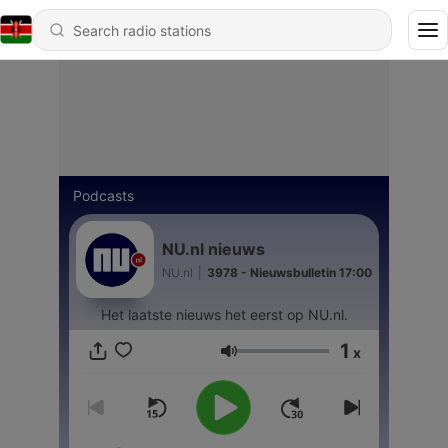
Podcasts
NU.nl nieuws
NU.nl
|
3978 - Nieuwsbulletin 17:00
Het laatste nieuws het eerst op NU.nl.
1
x
Volume