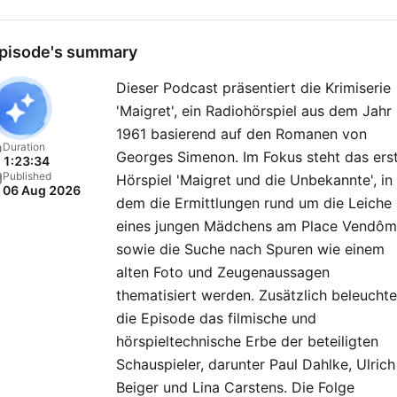
wieder die Frage: Wer ist d
Täter? Hörspiele in voller
pisode's summary
Länge präsentiert von Bast
Dieser Podcast präsentiert die Krimiserie
Pastewka, dazu Bonusinfo
'Maigret', ein Radiohörspiel aus dem Jahr
Biografisches und Nonsens
1961 basierend auf den Romanen von
Donnerstags zuerst in ARD
Duration
Georges Simenon. Im Fokus steht das ers
1:23:34
Sounds:
Published
Hörspiel 'Maigret und die Unbekannte', in
06 Aug 2026
https://1.ard.de/keinmucks
dem die Ermittlungen rund um die Leiche
eines jungen Mädchens am Place Vendô
sowie die Suche nach Spuren wie einem
alten Foto und Zeugenaussagen
thematisiert werden. Zusätzlich beleuchte
die Episode das filmische und
hörspieltechnische Erbe der beteiligten
Schauspieler, darunter Paul Dahlke, Ulrich
Beiger und Lina Carstens. Die Folge