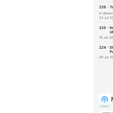
-
226
T
23 Jul 2
-
225
K
U
16 Jul 2
-
224
D
P
09 Jul 2
C