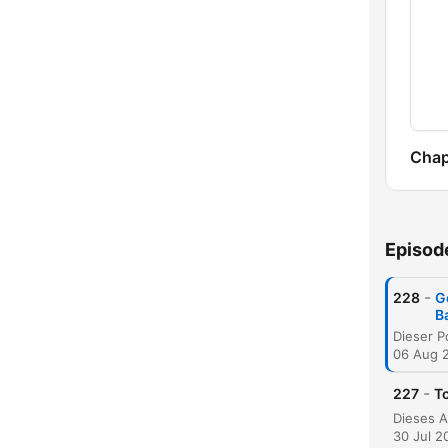
Chap
Episod
-
228
G
B
06 Aug 
-
227
T
30 Jul 2