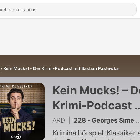
Kein Mucks! – Der Krimi-Podcast mit Bastian Pastewka
Kein Mucks! – D
Krimi-Podcast 
Bastian Pastew
ARD
|
228 - Georges Simenons Maigret und die Unbekannte. Krimi-Podcast mit Bastian Pastewka
Kriminalhörspiel-Klassiker 