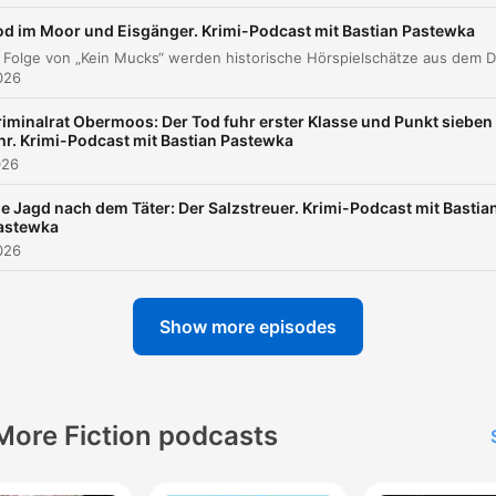
Neue Zeugen und die Spur zum Nachtlokal
00:36:25
od im Moor und Eisgänger. Krimi-Podcast mit Bastian Pastewka
Neue Erkenntnisse und die Verbindung zu Jani
00:36:44
Armandieu
026
Die Befragung von Frau Marcelle
00:39:12
riminalrat Obermoos: Der Tod fuhr erster Klasse und Punkt sieben
hr. Krimi-Podcast mit Bastian Pastewka
Das Telefonat aus Florenz und der Inhalt des
026
00:47:04
Briefes
ie Jagd nach dem Täter: Der Salzstreuer. Krimi-Podcast mit Bastia
Ermittlungen in der Pickwick Bar
00:50:15
astewka
026
Auflösung des Falls Maigret
00:53:26
Rückblick auf die Maigret-Serie und Paul Dahl
00:58:58
Show more episodes
Ulrich Beiger: Vom Inspektor zum Edgar-Walla
01:02:18
Schurken
Lina Carstens: Eine Legende des Rundfunks
01:09:51
More Fiction podcasts
lick on a chapter to go directly to that moment