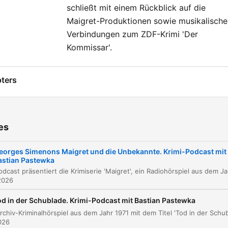
schließt mit einem Rückblick auf die
Maigret-Produktionen sowie musikalische
Verbindungen zum ZDF-Krimi 'Der
Kommissar'.
ters
Willkommen bei Kein Mucks mit Bastian Paste
00:00:44
Vorstellung der Maigret-Serie
00:01:25
es
Maigret und die Unbekannte
00:07:44
eorges Simenons Maigret und die Unbekannte. Krimi-Podcast mit
astian Pastewka
Die Ermittlungen beginnen
00:18:07
Dieser Podcast präsentiert die Krimiserie 'Maigret', ein Rad
2026
Die Schneiderin und das blaue Kleid
00:20:53
od in der Schublade. Krimi-Podcast mit Bastian Pastewka
Die Suche nach der Herkunft: Rue de Clichy
00:29:13
026