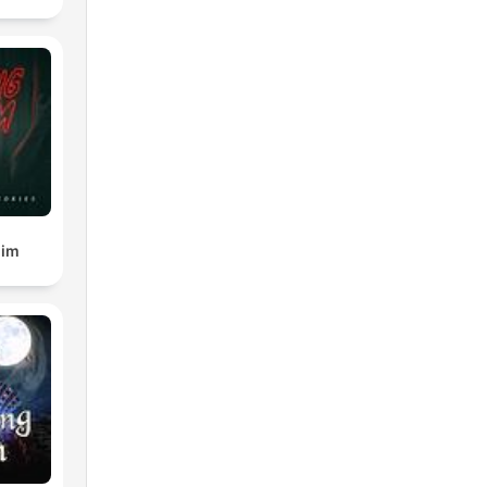
n.
ng
t
gim
die