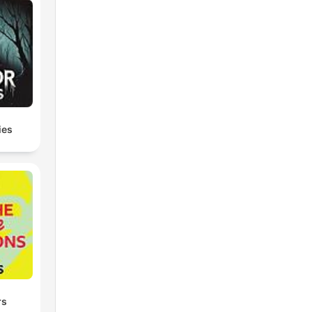
ies
en
rs