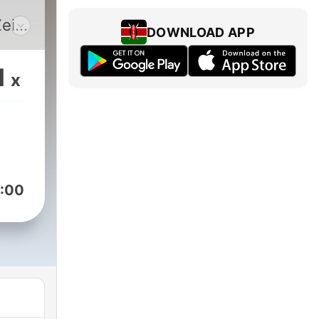
eit,
DOWNLOAD APP
on
1
x
n
:00
e
che
mmer