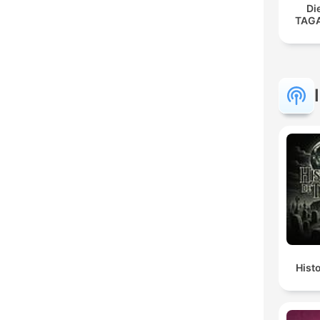
Di
TAG
Hist