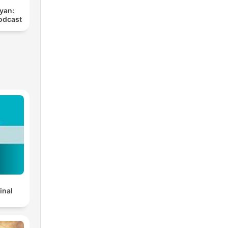
yan:
odcast
inal