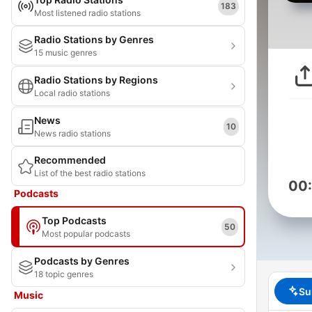
183
Most listened radio stations
Radio Stations by Genres
15 music genres
Radio Stations by Regions
Local radio stations
News
10
News radio stations
Recommended
List of the best radio stations
00
Podcasts
Top Podcasts
50
Most popular podcasts
Podcasts by Genres
18 topic genres
Su
Music