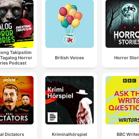
lights
Maigret ist kein genialer Superdetektiv wie etwa
Sherlock Holmes, sondern ein bürgerlicher,
empathischer Kommissar.
00:02:15 · Der Moderator beschreibt die besondere Art und
Arbeitsweise des Protagonisten Maigret.
ong Takipsilim
 Tagalog Horror
British Voices
Horror Stor
ries Podcast
Er hat das Mädchen... Louise Labois. ...hereinkommen
sehen. Ja, sie ist ihm aufgefallen. Wieso? Weil ihr
Abendkleid so schäbig war.
00:37:17 · Ein Zeuge aus dem Nachtlokal liefert ein wichtiges
Detail über das Erscheinungsbild des Opfers am Tatabend.
Ein Gast. Was für ein Gast? Ein großer Kerl mit einer
Narbe im Gesicht, den ich nicht kenne.
00:52:33 · Der Barbesitzer Alberto liefert einen entscheidend
al Dictators
Kriminalhörspiel
BBC Write
Hinweis auf die Anwesenheit eines verdächtigen Mannes