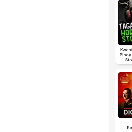
High
Kwent
Pinoy
Sto
Re