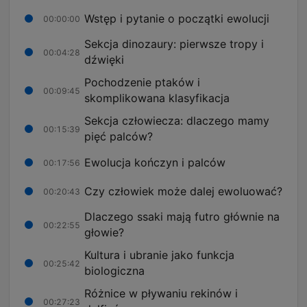
Wstęp i pytanie o początki ewolucji
00:00:00
Sekcja dinozaury: pierwsze tropy i
00:04:28
dźwięki
Pochodzenie ptaków i
00:09:45
skomplikowana klasyfikacja
Sekcja człowiecza: dlaczego mamy
00:15:39
pięć palców?
Ewolucja kończyn i palców
00:17:56
Czy człowiek może dalej ewoluować?
00:20:43
Dlaczego ssaki mają futro głównie na
00:22:55
głowie?
Kultura i ubranie jako funkcja
00:25:42
biologiczna
Różnice w pływaniu rekinów i
00:27:23