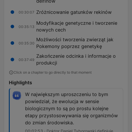
delfinów
Zróżnicowanie gatunków rekinów
00:30:07
Modyfikacje genetyczne i tworzenie
00:35:13
nowych cech
Możliwości tworzenia zwierząt jak
00:35:30
Pokemony poprzez genetykę
Zakończenie odcinka i informacje o
00:37:49
produkcji
Click on a chapter to go directly to that moment
Highlights
W największym uproszczeniu to bym
powiedział, że ewolucja w sensie
biologicznym to są po prostu kolejne
etapy przystosowywania się organizmów
do zmian środowiska.
00:02:53 · Doktor Daniel Tyborowski definiuje