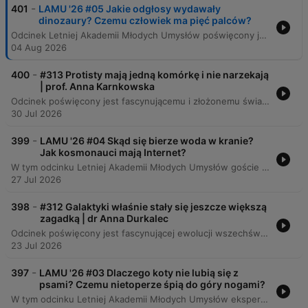
-
401
LAMU '26 #05 Jakie odgłosy wydawały
dinozaury? Czemu człowiek ma pięć palców?
Odcinek Letniej Akademii Młodych Umysłów poświęcony jest zagadnieniom ewolucji, dinozaurów oraz budowy ciała człowieka. Eksperci wyjaśniają procesy powstawania życia, mechanizmy adaptacji organizmów oraz fascynujące aspekty biologiczne, takie jak pochodzenie ptaków czy liczba palców u kręgowców. Rozmowa obejmuje także szeroki zakres tematów ewolucyjnych, od mechanizmów redukcji palców u zwierząt i pochodzenia kończyn, przez adaptacje ludzkiego ciała do ciepłego klimatu, aż po różnice w budowie rekinów i delfinów. Eksperci omawiają również możliwości i ograniczenia inżynierii genetycznej w kontekście tworzenia nowych cech oraz wpływ cywilizacji na ewolucję człowieka.
04 Aug 2026
-
400
#313 Protisty mają jedną komórkę i nie narzekają
| prof. Anna Karnkowska
Odcinek poświęcony jest fascynującemu i złożonemu światu protistów, analizując ich różnorodność – od pasożytniczych ameb wpływających na zachowanie gospodarzy, po organizmy modelowe o niezwykłych zdolnościach adaptacyjnych. Rozmówcy omawiają ewolucję systematyki biologicznej, która odchodzi od tradycyjnych królestw na rzecz supergrup, oraz znaczenie procesów takich jak endosymbioza i kleptoplastia w kształtowaniu eukariotów. Podczas rozmowy poruszane są kwestie nowoczesnej genomiki, która podważa przekonanie o prostocie organizmów jednokomórkowych. Eksperci przybliżają mechanizmy życia mikroorganizmów, rolę fitoplanktonu w ekosystemach oraz wyzwania związane z badaniem i hodowlą tych niezwykłych istot w warunkach laboratoryjnych.
30 Jul 2026
-
399
LAMU '26 #04 Skąd się bierze woda w kranie?
Jak kosmonauci mają Internet?
W tym odcinku Letniej Akademii Młodych Umysłów goście odpowiadają na pytania dzieci dotyczące technologii, kosmosu i historii. Rozmowy obejmują tematy takie jak budowa cyberprzestrzeni, komunikacja z Marsa oraz ewolucyjny wpływ gotowania na organizm człowieka. Eksperci poruszają również kwestie ekologiczne i technologiczne, wyjaśniając procesy uzdatniania wody w poznańskim Akwanecie oraz złożoność produkcji plastiku. Dyskusja obejmuje także wyzwania związane z recyklingiem, rolę tworzyw sztucznych w medycynie oraz znaczenie opakowań wielorazowych dla ochrony środowiska.
27 Jul 2026
-
398
#312 Galaktyki właśnie stały się jeszcze większą
zagadką | dr Anna Durkalec
Odcinek poświęcony jest fascynującej ewolucji wszechświata, od gęstej plazmy po złożone struktury galaktyczne. Rozmówcy analizują różnorodność galaktyk, procesy ich zderzeń oraz rolę ciemnej materii i energii w kształtowaniu kosmosu, przyglądając się jednocześnie strukturze Drogi Mlecznej. Program omawia przełomowe znaczenie nowoczesnych technologii, takich jak teleskop Jamesa Webba, który dostarcza danych podważających dotychczasowe modele kosmologiczne. Eksperci poruszają tematy odkryć Edwina Hubble'a, zagadki „małych czerwonych kropek” oraz nadchodzących rewolucji w astronomii dzięki nowym obserwatoriom.
23 Jul 2026
-
397
LAMU '26 #03 Dlaczego koty nie lubią się z
psami? Czemu nietoperze śpią do góry nogami?
W tym odcinku Letniej Akademii Młodych Umysłów eksperci odpowiadają na fascynujące pytania dotyczące świata zwierząt. Rozważamy mechanizmy zachowań domowych pupili, takie jak wycie psów czy relacje między kotami a psami, oraz badamy biologiczne zależności między wielkością organizmu a długością życia. Program przybliża również tajemnice innych gatunków – od mechanizmu widzenia u kotów i ochrony jeży, przez funkcjonowanie nietoperzy i ryb, aż po inteligencję delfinów. Na koniec dr Mikołaj Kaczmarski analizuje biologiczną możliwość istnienia smoków, rozważając ograniczenia fizyczne latających stworzeń oraz kulturowe postrzeganie tych legendarnych istot.