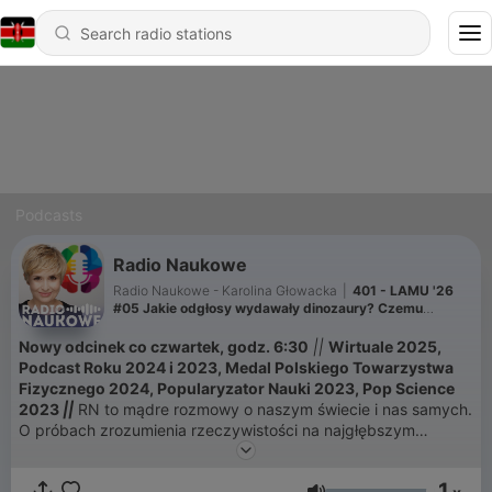
Podcasts
Radio Naukowe
Radio Naukowe - Karolina Głowacka
|
401 - LAMU '26
#05 Jakie odgłosy wydawały dinozaury? Czemu
człowiek ma pięć palców?
Nowy odcinek co czwartek, godz. 6:30
||
Wirtuale 2025,
Podcast Roku 2024 i 2023, Medal Polskiego Towarzystwa
Fizycznego 2024, Popularyzator Nauki 2023, Pop Science
2023
||
RN to mądre rozmowy o naszym świecie i nas samych.
O próbach zrozumienia rzeczywistości na najgłębszym
poziomie. Rozmawiam z naukowcami i naukowczyniami, którzy
- fenomenalnie! - opowiadają o swoich badaniach i
1