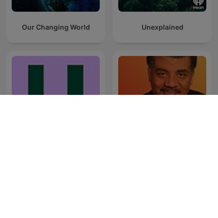
Our Changing World
Unexplained
De Universiteit van
StarTalk Radio
Nederland Podcast