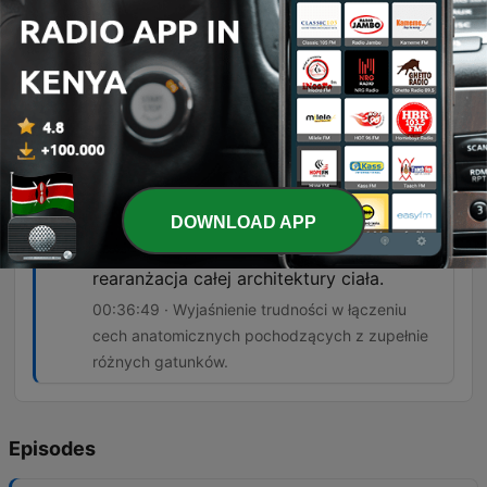
Ponieważ człowiek jest częścią świata
zwierząt i dokładnie te same prawa, które
rządzą się światem zwierząt, dotyczą
również człowieka.
00:21:37 · Odpowiedź na pytanie o możliwość
dalszej ewolucji gatunku ludzkiego.
Rzeczywiście, gdybyśmy chcieli dodać
DOWNLOAD APP
skorupę żółwia do myszy, to by było
dosyć skomplikowane, bo to jest cała
rearanżacja całej architektury ciała.
00:36:49 · Wyjaśnienie trudności w łączeniu
cech anatomicznych pochodzących z zupełnie
różnych gatunków.
Episodes