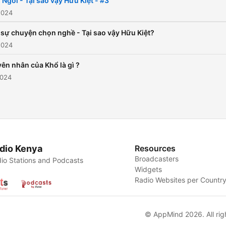
 Ngơi - Tại sao vậy Hữu Kiệt - #3
2024
sự chuyện chọn nghề - Tại sao vậy Hữu Kiệt?
2024
ên nhân của Khổ là gì ?
2024
dio Kenya
Resources
Broadcasters
io Stations and Podcasts
Widgets
Radio Websites per Countr
© AppMind 2026. All rig