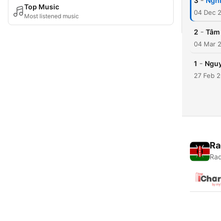
-
3
Nghỉ
Top Music
04 Dec 
Most listened music
-
2
Tâm 
04 Mar 
-
1
Nguy
27 Feb 
Ra
Rad