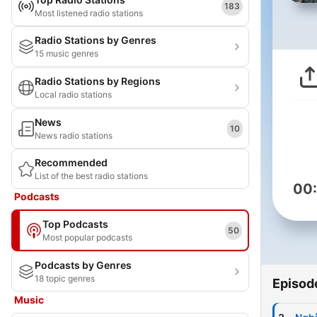
183
Most listened radio stations
Radio Stations by Genres
15 music genres
Radio Stations by Regions
Local radio stations
News
10
News radio stations
Recommended
List of the best radio stations
00
Podcasts
Top Podcasts
50
Most popular podcasts
Podcasts by Genres
18 topic genres
Episod
Music