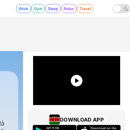
Work
Gym
Sleep
Relax
Travel
DOWNLOAD APP
là