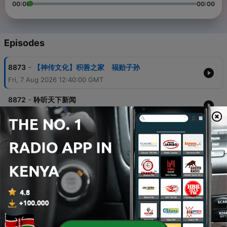
00:00
00:00
Episodes
-
8873
【神传文化】积善之家 福贻子孙
Fri, 7 Aug 2026 12:40:00 GMT
-
8872
聆听天下新闻
Fri, 7 Aug 2026 12:40:00 GMT
-
8871
【今日点击】放弃中国国籍40年回国 深圳出境被审
查全记录
Fri, 7 Aug 2026 12:40:00 GMT
-
8870
【天亮论政】北戴河会议召开，习近平公开认错；不
信川普，中东组建军事同盟，伊朗收紧海峡控制；俄
乌战争来到转折点
Fri, 7 Aug 2026 12:40:00 GMT
-
8869
【老北京茶馆】 第1707集 习近平疯了：焊死国门细