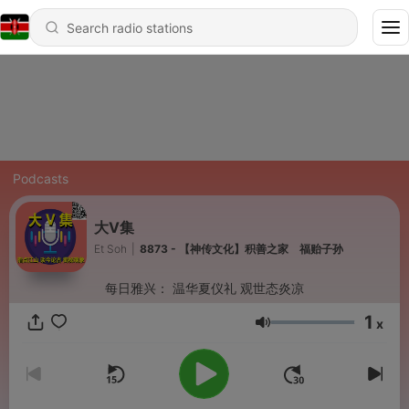
Podcasts
大V集
Et Soh
|
8873 - 【神传文化】积善之家 福贻子孙
每日雅兴： 温华夏仪礼 观世态炎凉
1
x
Volume