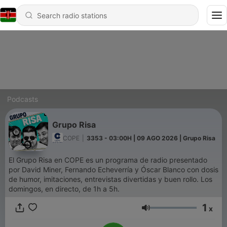
Podcasts
Grupo Risa
COPE
|
3353 - 03:00H | 09 AGO 2026 | Grupo Risa
El Grupo Risa en COPE es un programa de radio presentado
por David Miner, Fernando Echeverría y Óscar Blanco con dosis
de humor, imitaciones, entrevistas divertidas y buen rollo. Los
domingos, en directo, de 1h a 5h.
1
x
Volume