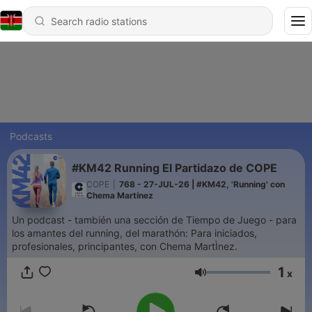
Podcasts
#KM42 Running El Partidazo de COPE
COPE
|
768 - 27-JUL-26 | #KM42, 'Running' con
Chema Martínez
Un podcast - también una sección de Tiempo de Juego - para
los amantes del running, del marathón: Para iniciados,
profesionales, principantes, con Chema MartÌnez.
1
x
Volume