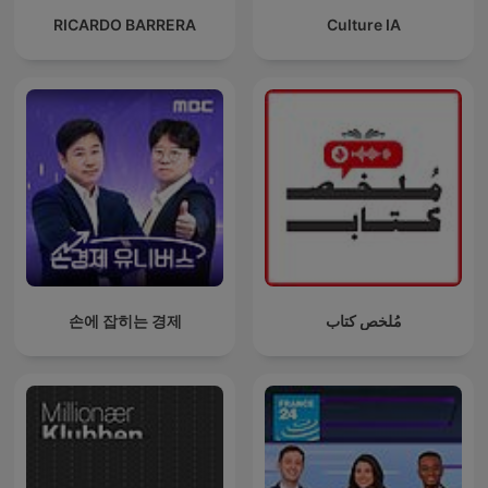
RICARDO BARRERA
Culture IA
손에 잡히는 경제
مُلخص كتاب