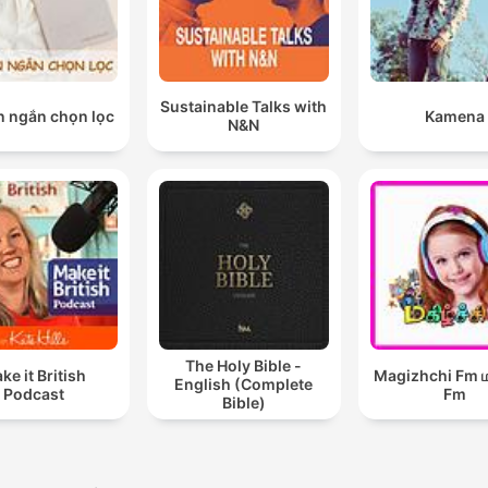
Sustainable Talks with
n ngắn chọn lọc
Kamena
N&N
The Holy Bible -
ke it British
Magizhchi Fm மக
English (Complete
Podcast
Fm
Bible)