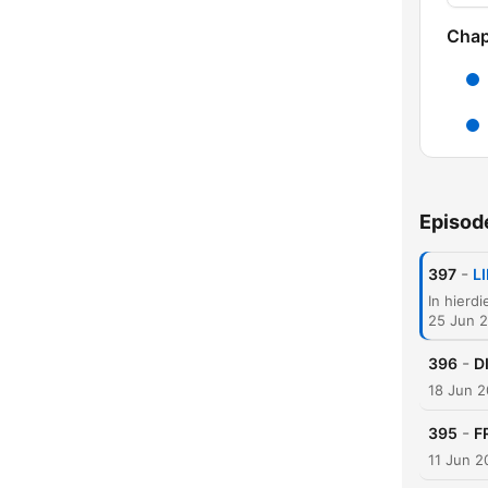
Chap
Episod
-
397
L
25 Jun 
C
-
396
D
High
18 Jun 
-
395
F
11 Jun 2