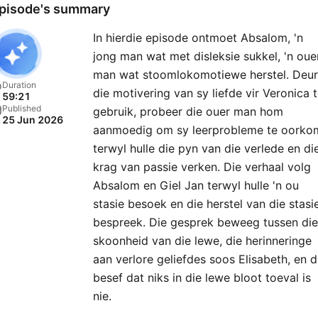
pisode's summary
In hierdie episode ontmoet Absalom, 'n
jong man wat met disleksie sukkel, 'n oue
man wat stoomlokomotiewe herstel. Deur
Duration
die motivering van sy liefde vir Veronica 
59:21
Published
gebruik, probeer die ouer man hom
25 Jun 2026
aanmoedig om sy leerprobleme te oorko
terwyl hulle die pyn van die verlede en di
krag van passie verken. Die verhaal volg
Absalom en Giel Jan terwyl hulle 'n ou
stasie besoek en die herstel van die stasi
bespreek. Die gesprek beweeg tussen die
skoonheid van die lewe, die herinneringe
aan verlore geliefdes soos Elisabeth, en d
besef dat niks in die lewe bloot toeval is
nie.