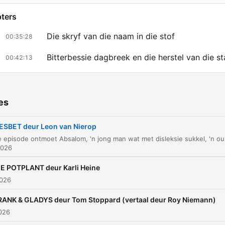
ters
Die skryf van die naam in die stof
00:35:28
Bitterbessie dagbreek en die herstel van die st
00:42:13
'n Onverwagse ontmoeting met Tanny
00:51:30
Dialoog in die theekamer
00:55:15
es
Kredietgewing en produksiebesonderhede
00:57:27
IESBET deur Leon van Nierop
In hierdie episode ontmoet Absalom, 'n jong man wat 
Regskennisgewing
00:58:57
2026
lick on a chapter to go directly to that moment
IE POTPLANT deur Karli Heine
lights
2026
RANK & GLADYS deur Tom Stoppard (vertaal deur Roy Niemann)
Want soms staan die letters as die soldaatjie in die ry
026
ander keer geswem hulle.