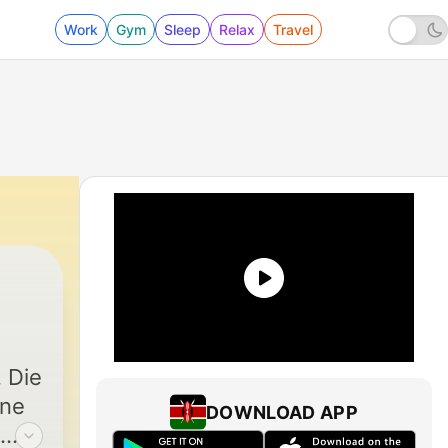
Work
Gym
Sleep
Relax
Travel
. Die
one
DOWNLOAD APP