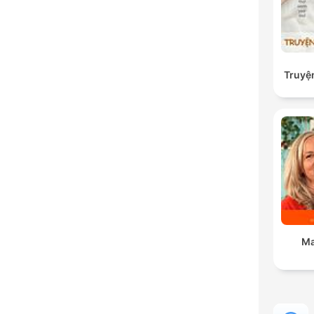
Truyệ
Ma