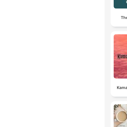
Th
Kama