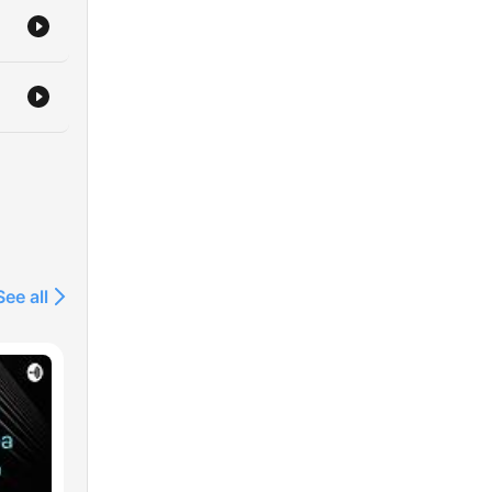
r.
ryf
ke
See all
van