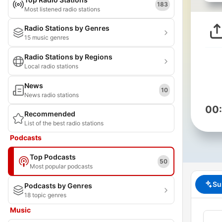
183
Most listened radio stations
Radio Stations by Genres
15 music genres
Radio Stations by Regions
Local radio stations
News
10
News radio stations
00
Recommended
List of the best radio stations
Podcasts
Top Podcasts
50
Most popular podcasts
Su
Podcasts by Genres
18 topic genres
Music