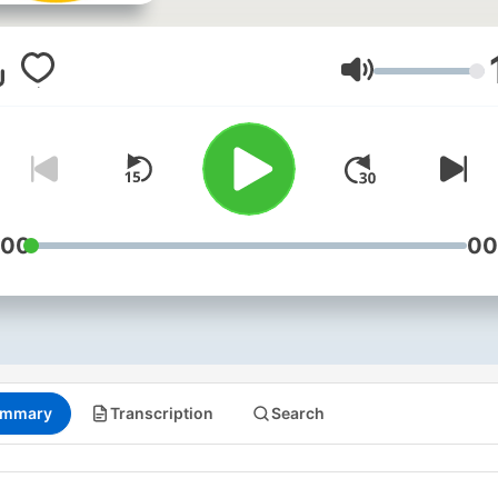
Oktober tot Desember.
Volume
:00
00
mmary
Transcription
Search