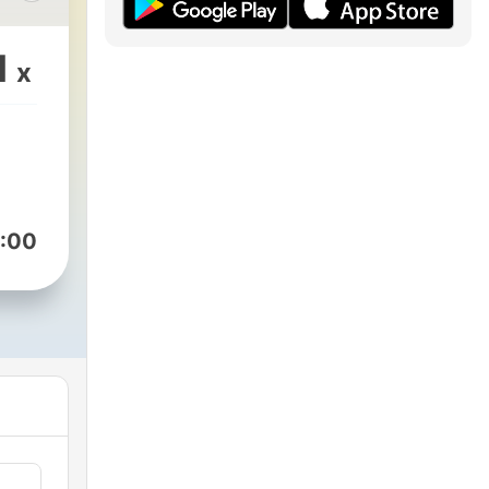
1
x
:00