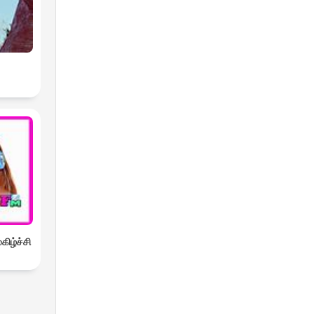
ிழ்ச்சி