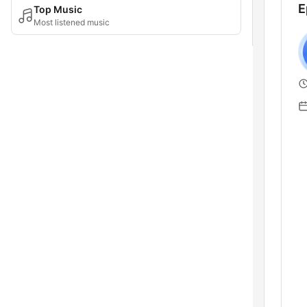
E
Top Music
Most listened music