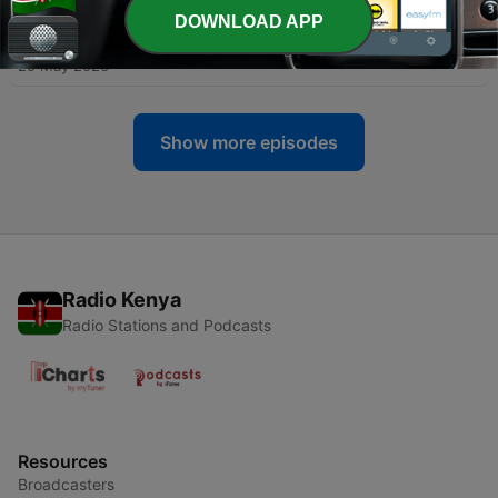
DOWNLOAD APP
-
197
Monoteísmo – A Crença Natural (Parte 5)
29 May 2026
Show more episodes
Radio Kenya
Radio Stations and Podcasts
Resources
Broadcasters