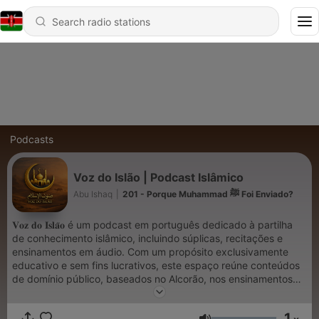
Podcasts
Voz do Islão | Podcast Islâmico
Abu Ishaq
|
201 - Porque Muhammad ﷺ Foi Enviado?
𝐕𝐨𝐳 𝐝𝐨 𝐈𝐬𝐥𝐚̃𝐨 é um podcast em português dedicado à partilha
de conhecimento islâmico, incluindo súplicas, recitações e
ensinamentos em áudio. Com um propósito exclusivamente
educativo e sem fins lucrativos, este espaço reúne conteúdos
de domínio público, baseados no Alcorão, nos ensinamentos
do 𝐏𝐫𝐨𝐟𝐞𝐭𝐚 𝐌𝐮𝐡𝐚𝐦𝐦𝐚𝐝 ﷺ, nas tradições dos primeiros três
séculos do Islão e nas reflexões de estudiosos reconhecidos
1