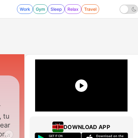
Work
Gym
Sleep
Relax
Travel
 tu
uear
DOWNLOAD APP
orar