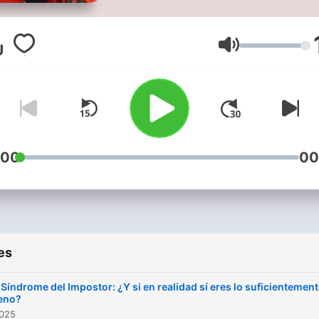
temas tanto desafiantes 
emocionantes! Soy Fefi, tu
anfitriona, y estoy aquí par
Volume
guiarte en un viaje de
autodescubrimiento,
crecimiento personal y
profesional. En cada episodio
de 888 Hotline, exploramo
:00
00
una amplia gama de temas
desde el desarrollo person
el bienestar emocional hast
éxito en los negocios. Junt
es
con nuestros invitados te
sumergirás en conversaci
 Síndrome del Impostor: ¿Y si en realidad sí eres lo suficientemen
enriquecedoras que te
eno?
2025