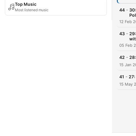
Top Music
-
44
30:
Most listened music
Pol
12 Feb 
-
43
29:
wi
05 Feb 
-
42
28:
15 Jan 
-
41
27:
15 May 