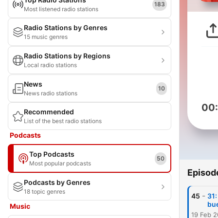
183
Most listened radio stations
Radio Stations by Genres
15 music genres
Radio Stations by Regions
Local radio stations
News
10
News radio stations
00
Recommended
List of the best radio stations
Podcasts
Top Podcasts
50
Most popular podcasts
Episod
Podcasts by Genres
18 topic genres
-
45
31:
bu
Music
19 Feb 