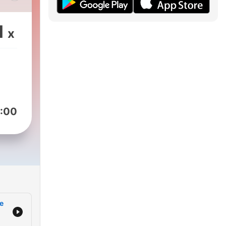
como
1
x
a
s
:00
,
al y
a el
o
ones
te