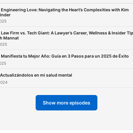
inspirarán a alcanzar tus m
y a superar cualquier obst
 Engineering Love: Navigating the Heart’s Complexities with Kim
inder
que se interponga en tu
2025
camino.
 Law Firm vs. Tech Giant: A Lawyer’s Career, Wellness & Insider Ti
th Mannat
2025
 Manifiesta tu Mejor Año: Guía en 3 Pasos para un 2025 de Éxito
2025
 Actualizándolos en mi salud mental
2024
Show more episodes