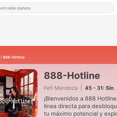
888-Hotline
888-Hotline
Fefi Mendoza
|
45 - 31: Síndrome del Impostor: ¿Y si en realidad sí eres lo suficientemente bueno?
¡Bienvenidos a 888 Hotline,
línea directa para desbloq
tu máximo potencial y expl