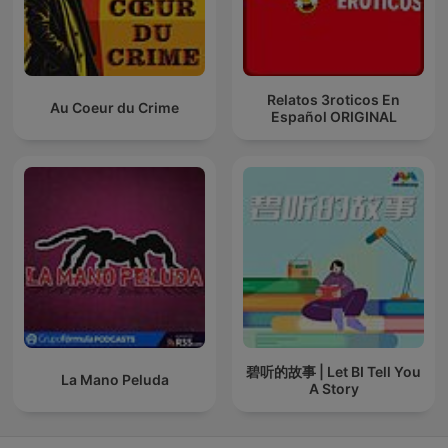
Relatos 3roticos En
Au Coeur du Crime
Español ORIGINAL
碧听的故事 | Let BI Tell You
La Mano Peluda
A Story