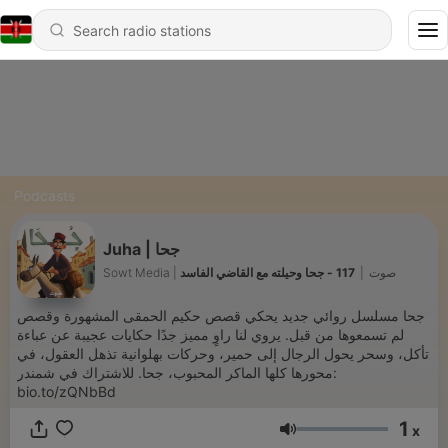
Podcasts
Juha | جحا
117 - جحا وحيلته مع القاضي الفاسد
|
Sowt Media | صوت
جحا مسلسل روائي جديد يحكي قصص حكيم الحمقى المشهورة وقصص
لم تسمعوها من قبل. يروي لنا راوٍ مميز جدًا حكايات عجيبة عن عباءة
تأكل، وسحر يحول الرجال إلى حمير، وحركات بهلوانية تذهل العقول، في
محورها كلها الماكر المحبوب، جحا. للاشتراك في شمندر:
bio.to/zQNbBd
1
x
Volume